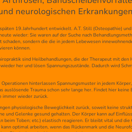
, Arthrosen, Bandscheibenvorfälle
und neurologischen Erkrankunge
äten 19.Jahrhundert entwickelt. A.T. Still (Osteopathie) und 
heute wieder: Sie waren auf der Suche nach Behandlungsmeth
 schaden, sondern die die in jedem Lebewesen innewohnende
ivieren können.
ropraktik sind Heilbehandlungen, die der Therapeut mit den H
 wieder her und lösen Spannungszustände. Dadurch wird Schme
Operationen hinterlassen Spannungsmuster in jedem Körper, d
as auslösende Trauma schon sehr lange her. Findet hier keine 
me immer wieder zurück.
ingen physiologische Beweglichkeit zurück, soweit keine stru
e und Gelenke gesund gehalten. Der Körper kann auf Einflüss
beim Toben; etc.) elastisch reagieren. Er bleibt vital und di
kann optimal arbeiten, wenn das Rückenmark und die Neurofo