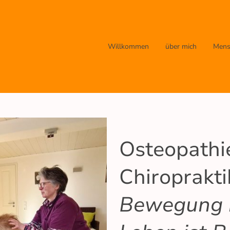
Willkommen
über mich
Mens
Osteopathi
Chiroprakti
Bewegung i