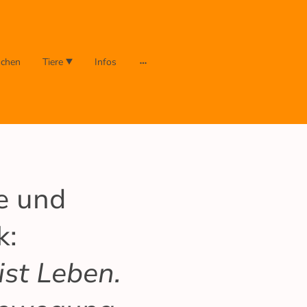
chen
Tiere
Infos
e und
k:
st Leben.