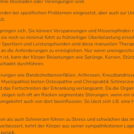
 ohne Blockaden oder Verengungen sind.
en bei spezifischen Problemen eingesetzt, aber auch zur Un
lt.
springen sich. Sie können Verspannungen und Missempfinden 
 sie noch so minimal führt zu frühzeitiger Überbelastung ein
ei Sportlern und Leistungshunden sind diese manuellen Therap
 an die Anforderungen zu ermöglichen. Nur wenn uneingeschrä
ist, kann der Körper Belastungen wie Sprünge, Kurven, Stürz
schadet durchführen.
erungen wie Bandscheibenvorfällen, Arthrosen, Kreuzbandriss
 Myelopathie) bieten Osteopathie und Chiropraktik Schmerzre
 das Fortschreiten der Erkrankung verlangsamt. Da die Orga
 zeigen sich oft am Rücken segmentale Störungen, wenn ein o
mgekehrt auch von dort beeinflussen. So lässt sich z.B. eine 
ion als auch Schmerzen führen zu Stress und schwächen das
 verbessert, kehrt der Körper aus seiner sympathikotonen Lage
 zurück.